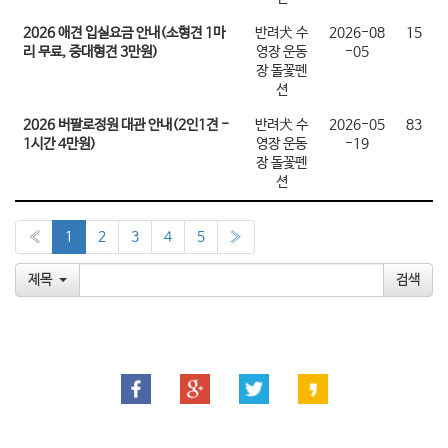
2026 애견 입실요금 안내(소형견 1마
반려犬 수
2026-08
15
리 무료, 중대형견 3만원)
영장 운동
-05
장 돌꽃펜
션
2026 버팔로정원 대관 안내(2인1견 -
반려犬 수
2026-05
83
1시간 4만원)
영장 운동
-19
장 돌꽃펜
션
«
1
2
3
4
5
»
제목