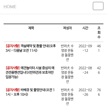
HOME
T
o
g
g
l
제목
작성자
시간
조
e
회
n
수
a
v
[공지사항]
객실예약 및 환불 안내(오후
반려犬 수
2022-09
46
i
3시 - 다음날 오전 11시)
영장 운동
-12
1
g
장 돌꽃펜
a
션
t
[공지사항]
애견놀이터 시설 중심의 애
반려犬 수
2022-08
42
i
견전용펜션입니다(반려견과 보호자만
영장 운동
-24
6
o
입장가능)
장 돌꽃펜
n
션
[공지사항]
바베큐 및 불멍안내(오전 1
반려犬 수
2022-02
76
1시 - 오후 10시)
영장 운동
-26
6
장 돌꽃펜
션