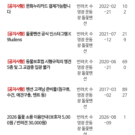
[공지사항]
문화누리카드 결제가능합니
반려犬 수
2022-02
10
다
영장 운동
-21
2
장 돌꽃펜
션
[공지사항]
돌꽃펜션 공식 인스타그램 K
반려犬 수
2021-07
21
9ludens
영장 운동
-12
9
장 돌꽃펜
션
[공지사항]
동물보호법 시행규칙의 맹견
반려犬 수
2020-06
69
5종 및 그 교잡종 입장 불가
영장 운동
-21
0
장 돌꽃펜
션
[공지사항]
펜션 고객님 준비물(침구류,
반려犬 수
2017-03
89
수건, 애견구충, 텐트 등)
영장 운동
-02
27
장 돌꽃펜
션
2026 돌꽃 소풍 이용안내(보호자 5,00
반려犬 수
2026-08
1
0원 / 반려견 30,000원)
영장 운동
-09
장 돌꽃펜
션