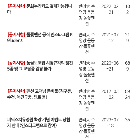
[공지사항]
문화누리카드 결제가능합니
반려犬 수
2022-02
10
다
영장 운동
-21
2
장 돌꽃펜
션
[공지사항]
돌꽃펜션 공식 인스타그램 K
반려犬 수
2021-07
21
9ludens
영장 운동
-12
9
장 돌꽃펜
션
[공지사항]
동물보호법 시행규칙의 맹견
반려犬 수
2020-06
68
5종 및 그 교잡종 입장 불가
영장 운동
-21
9
장 돌꽃펜
션
[공지사항]
펜션 고객님 준비물(침구류,
반려犬 수
2017-03
89
수건, 애견구충, 텐트 등)
영장 운동
-02
24
장 돌꽃펜
션
피닉스치유정원 확장 기념 이벤트 당첨
반려犬 수
2023-07
35
자 안내(인스타그램으로 참여)
영장 운동
-18
장 돌꽃펜
션