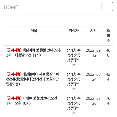
HOME
T
o
g
g
l
제목
작성자
시간
조
e
회
n
수
a
v
[공지사항]
객실예약 및 환불 안내(오후
반려犬 수
2022-09
46
i
3시 - 다음날 오전 11시)
영장 운동
-12
0
g
장 돌꽃펜
a
션
t
[공지사항]
애견놀이터 시설 중심의 애
반려犬 수
2022-08
42
i
견전용펜션입니다(반려견과 보호자만
영장 운동
-24
4
o
입장가능)
장 돌꽃펜
n
션
[공지사항]
바베큐 및 불멍안내(오전 1
반려犬 수
2022-02
76
1시 - 오후 10시)
영장 운동
-26
4
장 돌꽃펜
션